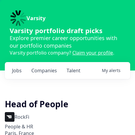
Varsity
Varsity portfolio draft picks
Explore premier career opportunities with
our portfolio companies
Varsity portfolio company?
Claim your profile
.
Jobs
Companies
Talent
My
alerts
Head of People
RockFi
People & HR
Paris, France