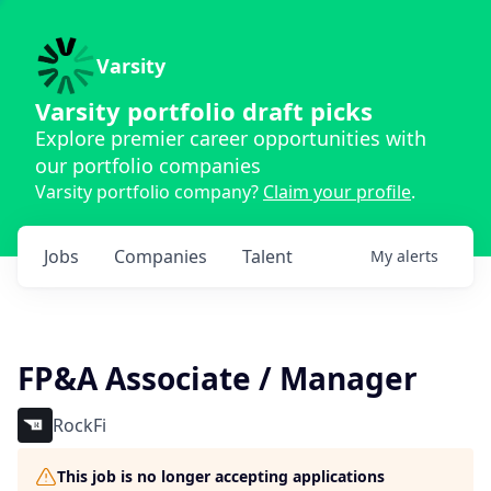
Varsity
Varsity portfolio draft picks
Explore premier career opportunities with
our portfolio companies
Varsity portfolio company?
Claim your profile
.
Jobs
Companies
Talent
My
alerts
FP&A Associate / Manager
RockFi
This job is no longer accepting applications